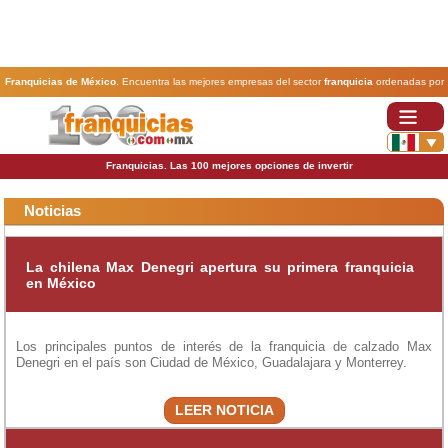
Franquicias de México
. Encuentra las mejores empresas del sector
franquicia
ordenadas por
actividad. En www.100franquicias.com.mx encontrarás las
franquicias
más rentables, baratas y
seguras.
Franquicias. Las 100 mejores opciones de invertir
Noticias
La chilena Max Denegri apertura su primera franquicia
en México
Los principales puntos de interés de la franquicia de calzado Max
Denegri en el país son Ciudad de México, Guadalajara y Monterrey.
LEER NOTICIA