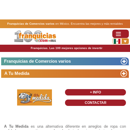
Franquicias de Comercios varios
en México. Encuentra las mejores y más rentables
franquicias de Comercios varios
. Abre tu negocio a través de una franquicia barata, rentable y
segura.
Franquicias. Las 100 mejores opciones de invertir
Franquicias de Comercios varios
A Tu Medida
+ INFO
CONTACTAR
A Tu Medida
es una alternativa diferente en arreglos de ropa con