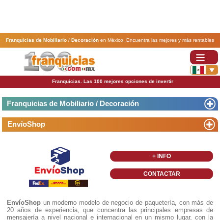
Franquicias de Mobiliario / Decoración
en México. Encuentra las mejores y más rentables
franquicias de Mobiliario / Decoración
. Abre tu negocio a través de una franquicia barata,
rentable y segura.
Franquicias. Las 100 mejores opciones de invertir
Franquicias de Mobiliario / Decoración
EnvíoShop
+ INFO
CONTACTAR
EnvíoShop
un moderno modelo de negocio de paquetería, con más de
20 años de experiencia, que concentra las principales empresas de
mensajería a nivel nacional e internacional en un mismo lugar, con la