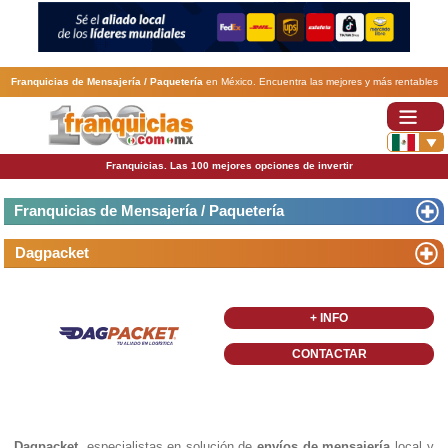
Franquicias de Mensajería / Paquetería
en México. Encuentra las mejores y más rentables
franquicias de Mensajería / Paquetería
. Abre tu negocio a través de una franquicia barata,
rentable y segura.
Franquicias. Las 100 mejores opciones de invertir
Franquicias de Mensajería / Paquetería
Dagpacket
+ INFO
CONTACTAR
Dagpacket
, especialistas en solución de
envíos de mensajería
local y