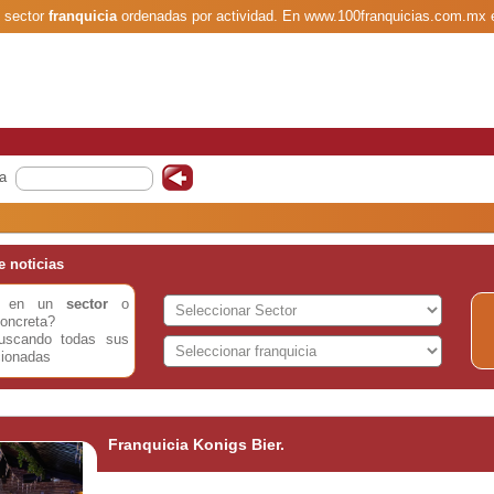
l sector
franquicia
ordenadas por actividad. En www.100franquicias.com.mx 
a
 noticias
do en un
sector
o
oncreta?
buscando todas sus
cionadas
Franquicia Konigs Bier.