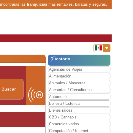
encontrarás las
franquicias
más rentables, baratas y seguras.
Directorio
Agencias de Viajes
Alimentación
Animales / Mascotas
Buscar
Asesorías / Consultorías
Automotriz
Belleza / Estética
Bienes raices
CBD / Cannabis
Comercios varios
Computación / Internet