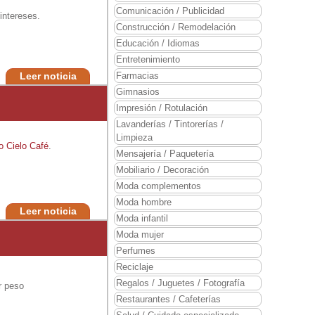
Comunicación / Publicidad
intereses.
Construcción / Remodelación
Educación / Idiomas
Entretenimiento
Leer noticia
Farmacias
Gimnasios
Impresión / Rotulación
Lavanderías / Tintorerías /
Limpieza
o Cielo Café
.
Mensajería / Paquetería
Mobiliario / Decoración
Moda complementos
Moda hombre
Leer noticia
Moda infantil
Moda mujer
Perfumes
Reciclaje
Regalos / Juguetes / Fotografía
r peso
Restaurantes / Cafeterías