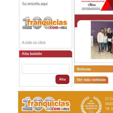
Su enseña aqui
A sólo un click
Alta boletín
Noticias
Alta
Ver más noticias
C/ C
5000
Tlf.