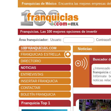
Franquicias de México
. Encuentra las mejores empresas de
Franquicias. Las 100 mejores opciones de invertir
Área franquiciador:
Usuario
Contraseñ
100FRANQUICIAS.COM
Noticias
FRANQUICIAS ESTRELLA
Buscador de
DIRECTORIO
NOTICIAS
¿Interesa
franquicia
c
ENTREVISTAS
Infórmate 
noticas rela
INSERTAR FRANQUICIA
CONTACTAR
BOLETÍN FRANQUICIA
Franquicia Top 1