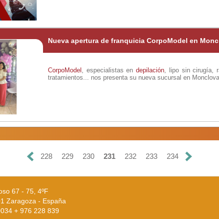
Nueva apertura de franquicia CorpoModel en Monc
CorpoModel
, especialistas en
depilación
, lipo sin cirugía,
tratamientos... nos presenta su nueva sucursal en Monclova
228
229
230
231
232
233
234
oso 67 - 75, 4ºF
1 Zaragoza - España
 0034 + 976 228 839