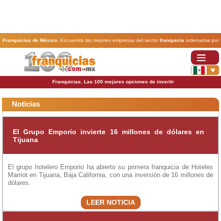
Franquicias de México
. Encuentra las mejores empresas del sector
franquicia
ordenadas por
actividad. En www.100franquicias.com.mx encontrarás las
franquicias
más rentables, baratas y
seguras.
Franquicias. Las 100 mejores opciones de invertir
Noticias
El Grupo Emporio invierte 16 millones de dólares en
Tijuana
El grupo hotelero Emporio ha abierto su primera franquicia de Hoteles
Marriot en Tijuana, Baja California, con una inversión de 16 millones de
dólares.
LEER NOTICIA