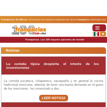
Franquicias de México
. Encuentra las mejores empresas del sector
franquicia
ordenadas por
actividad. En www.100franquicias.com.mx encontrarás las
franquicias
más rentables, baratas y
seguras.
Franquicias. Las 100 mejores opciones de invertir
Noticias
La comida típica despierta el interés de los
inversionistas
La comida yucateca, chiapaneca, oaxaqueña y en general la cocina
tradicional mexicana, además de tener una buena demanda en el gusto
de los mexicanos, ha comenzado a des...
LEER NOTICIA