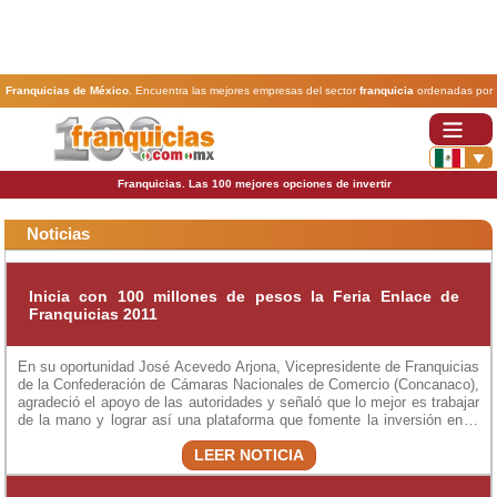
Franquicias de México
. Encuentra las mejores empresas del sector
franquicia
ordenadas por
actividad. En www.100franquicias.com.mx encontrarás las
franquicias
más rentables, baratas y
seguras.
Franquicias. Las 100 mejores opciones de invertir
Noticias
Inicia con 100 millones de pesos la Feria Enlace de
Franquicias 2011
En su oportunidad José Acevedo Arjona, Vicepresidente de Franquicias
de la Confederación de Cámaras Nacionales de Comercio (Concanaco),
agradeció el apoyo de las autoridades y señaló que lo mejor es trabajar
de la mano y lograr así una plataforma que fomente la inversión en el
municipio
LEER NOTICIA