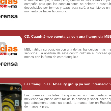
Al mismo tiempo, la franquicia, que en el país opera Grupo 
campaña para que los consumidores se animen a sustituir 
desechables por termos y tazas para café, a cambio de un
momento de hacer la compra.
CD. Cuauhtémoc cuenta ya con una franquicia MB
MBE ratifica su posición con una de las franquicias más imp
servicios. La apertura de este centro culmina el proceso q
meses con la firma de esta franquicia
Las franquicias D-beauty group ya son internacion
Las primeras unidades franquiciadas no han tardado 
mexicano ya puede disfrutar de la calidad y saber hacer q
que actualmente continua siendo la marca líder en España
de manos y pies.