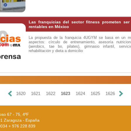
Las franquicias del sector fitness prometen se
rentables en México
La propuesta de la franquicia 4UGYM se basa en un mo
aspectos: círculo de entrenamiento, asesoría nutricional
(aerobics, tae bo, pilates), gimnasio infantil, servic
rehabilitación y dieta a domicilio
1620
1621
1622
1623
1624
1625
1626
oso 67 - 75, 4ºF
1 Zaragoza - España
 0034 + 976 228 839