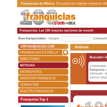
Franquicias de México
. Encuentra las mejores empresas de
Franquicias. Las 100 mejores opciones de invertir
Área franquiciador:
Usuario
Contraseñ
100FRANQUICIAS.COM
Noticias
FRANQUICIAS ESTRELLA
Buscador de
DIRECTORIO
NOTICIAS
¿Interesa
franquicia
c
ENTREVISTAS
Infórmate 
noticas rela
INSERTAR FRANQUICIA
CONTACTAR
BOLETÍN FRANQUICIA
Franquicia Top 1