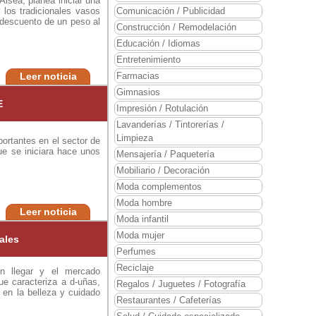
Alsea, planea iniciar una
los tradicionales vasos
Comunicación / Publicidad
 descuento de un peso al
Construcción / Remodelación
Educación / Idiomas
Entretenimiento
Leer noticia
Farmacias
Gimnasios
E
Impresión / Rotulación
Lavanderías / Tintorerías /
Limpieza
ortantes en el sector de
ue se iniciara hace unos
Mensajería / Paquetería
Mobiliario / Decoración
Moda complementos
Moda hombre
Leer noticia
Moda infantil
Moda mujer
ales
Perfumes
Reciclaje
en llegar y el mercado
ue caracteriza a d-uñas,
Regalos / Juguetes / Fotografía
 en la belleza y cuidado
Restaurantes / Cafeterías