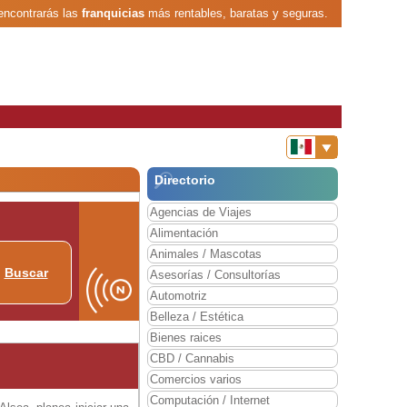
encontrarás las
franquicias
más rentables, baratas y seguras.
Directorio
Agencias de Viajes
Alimentación
Animales / Mascotas
Buscar
Asesorías / Consultorías
Automotriz
Belleza / Estética
Bienes raices
CBD / Cannabis
Comercios varios
Computación / Internet