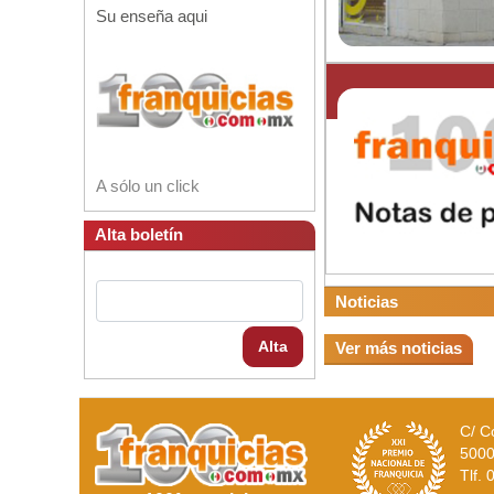
Su enseña aqui
A sólo un click
Alta boletín
Noticias
Alta
Ver más noticias
C/ C
5000
Tlf.