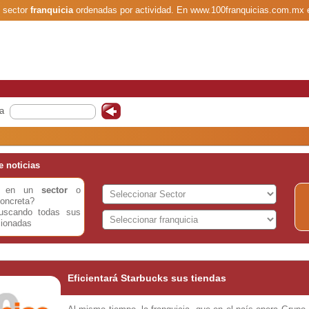
l sector
franquicia
ordenadas por actividad. En www.100franquicias.com.mx 
a
 noticias
do en un
sector
o
oncreta?
buscando todas sus
cionadas
Eficientará Starbucks sus tiendas