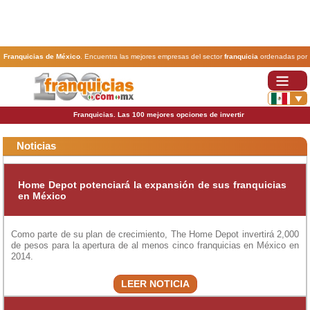
Franquicias de México
. Encuentra las mejores empresas del sector
franquicia
ordenadas por
actividad. En www.100franquicias.com.mx encontrarás las
franquicias
más rentables, baratas y
seguras.
Franquicias. Las 100 mejores opciones de invertir
Noticias
Home Depot potenciará la expansión de sus franquicias
en México
Como parte de su plan de crecimiento, The Home Depot invertirá 2,000
de pesos para la apertura de al menos cinco franquicias en México en
2014.
LEER NOTICIA