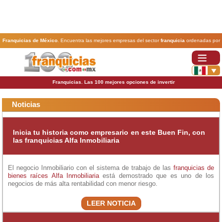
Franquicias de México
. Encuentra las mejores empresas del sector
franquicia
ordenadas por
actividad. En www.100franquicias.com.mx encontrarás las
franquicias
más rentables, baratas y
seguras.
Franquicias. Las 100 mejores opciones de invertir
Noticias
Inicia tu historia como empresario en este Buen Fin, con
las franquicias Alfa Inmobiliaria
El negocio Inmobiliario con el sistema de trabajo de las
franquicias de
bienes raíces
Alfa Inmobiliaria
está demostrado que es uno de los
negocios de más alta rentabilidad con menor riesgo.
LEER NOTICIA