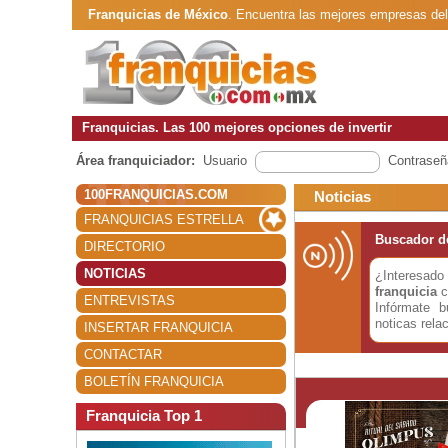
Franquicias de México
. Encuentra las mejores empresas de
Franquicias. Las 100 mejores opciones de invertir
Área franquiciador:
Usuario
Contraseñ
100FRANQUICIAS.COM
Noticias
FRANQUICIAS ESTRELLA
Buscador de
DIRECTORIO
NOTICIAS
¿Interesa
franquicia
c
ENTREVISTAS
Infórmate 
noticas rela
INSERTAR FRANQUICIA
CONTACTAR
BOLETÍN FRANQUICIA
Franquicia Top 1