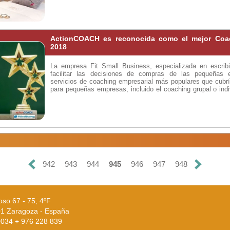
ActionCOACH es reconocida como el mejor Coac
2018
La empresa Fit Small Business, especializada en escribir
facilitar las decisiones de compras de las pequeñas
servicios de coaching empresarial más populares que cubr
para pequeñas empresas, incluido el coaching grupal o indiv
lugar a ActionCOACH, y en segundo lugar al orador, 
Robbins. Además, se evaluaron empresas como Building C
Sales Academy, Strategic Coach Business y Noomij.
942
943
944
945
946
947
948
oso 67 - 75, 4ºF
1 Zaragoza - España
 0034 + 976 228 839