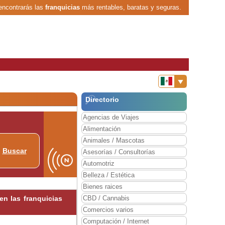
encontrarás las
franquicias
más rentables, baratas y seguras.
Directorio
Agencias de Viajes
Alimentación
Animales / Mascotas
Buscar
Asesorías / Consultorías
Automotriz
Belleza / Estética
Bienes raices
n las franquicias
CBD / Cannabis
Comercios varios
Computación / Internet