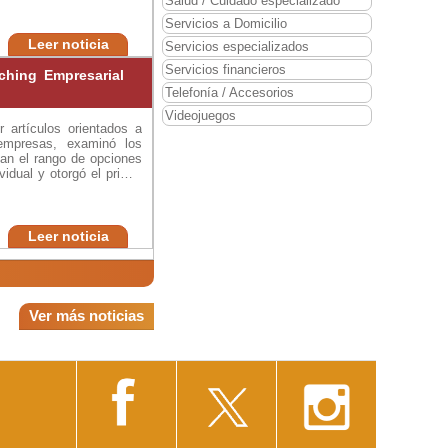
Salud / Cuidado especializado
Servicios a Domicilio
Leer noticia
Servicios especializados
Servicios financieros
hing Empresarial
Telefonía / Accesorios
Videojuegos
 artículos orientados a
 empresas, examinó los
ían el rango de opciones
idual y otorgó el primer
motivador y coach Tony
hampions, Leadership &
Leer noticia
Ver más noticias