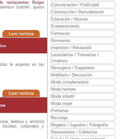
de restaurantes
Burger
Comunicación / Publicidad
erezo tzatziki, queso
Construcción / Remodelación
Educación / Idiomas
Entretenimiento
Leer noticia
Farmacias
Gimnasios
Box
Impresión / Rotulación
Lavanderías / Tintorerías /
Limpieza
bidas te esperan en las
Mensajería / Paquetería
Mobiliario / Decoración
Moda complementos
Moda hombre
Leer noticia
Moda infantil
Moda mujer
rme
Perfumes
Reciclaje
estar, belleza y armonía
Regalos / Juguetes / Fotografía
 faciales, corporales y
Restaurantes / Cafeterías