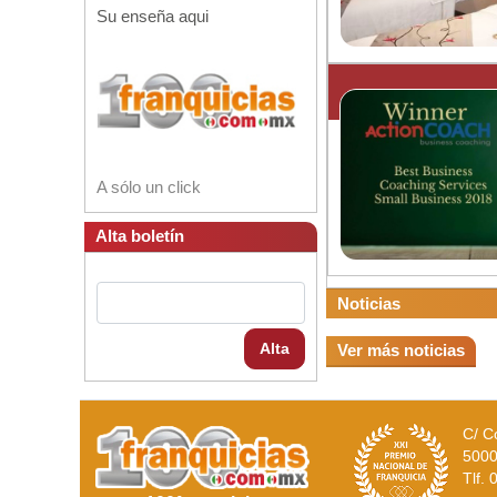
Su enseña aqui
A sólo un click
Alta boletín
Noticias
Alta
Ver más noticias
C/ C
5000
Tlf.