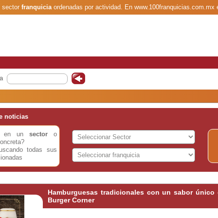
l sector
franquicia
ordenadas por actividad. En www.100franquicias.com.mx 
a
 noticias
do en un
sector
o
oncreta?
buscando todas sus
cionadas
Hamburguesas tradicionales con un sabor único e
Burger Corner