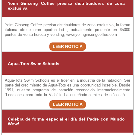
Yoim Ginseng Coffee precisa distribuidores de zona
exclusiva
Yoim Ginseng Coffee precisa distribuidores de zona exclusiva, la forma
italiana ofrece gran oportunidad , actualmente presente en 65000
puntos de venta horeca y vending, www.yoimginsengcoffee.com
LEER NOTICIA
Aqua-Tots Swim Schools
Aqua-Tots Swim Schools es el líder en la industria de la natación. Ser
parte del crecimiento de Aqua-Tots es una oportunidad increíble. Desde
1991, nuestro programa de natación reconocido internacionalmente
“Lecciones para toda la Vida” le ha enseñado a miles de niños cómo
nadar con seguridad. Los franquiciatarios de Aqua-Tots provienen de
LEER NOTICIA
todo tipo de familias y estilos de vida, pero todos comparten la misma
pasión: ser empresarios y ayudar a niños a adquirir habilidades que
tendrán un impacto a lo largo de su vida.
Celebra de forma especial el día del Padre con Mundo
Wow!