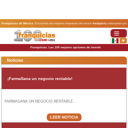
Franquicias de México
. Encuentra las mejores empresas del sector
franquicia
ordenadas por
actividad. En www.100franquicias.com.mx encontrarás las
franquicias
más rentables, baratas y
seguras.
Franquicias. Las 100 mejores opciones de invertir
Noticias
¡FarmaSana un negocio rentable!
FARMASANA UN NEGOCIO RENTABLE...
LEER NOTICIA