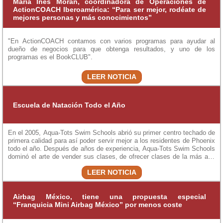
María Inés Morán, coordinadora de Operaciones de
ActionCOACH Iberoamérica: “Para ser mejor, rodéate de
mejores personas y más conocimientos”
"En ActionCOACH contamos con varios programas para ayudar al
dueño de negocios para que obtenga resultados, y uno de los
programas es el BookCLUB".
LEER NOTICIA
Escuela de Natación Todo el Año
En el 2005, Aqua-Tots Swim Schools abrió su primer centro techado de
primera calidad para así poder servir mejor a los residentes de Phoenix
todo el año. Después de años de experiencia, Aqua-Tots Swim Schools
dominó el arte de vender sus clases, de ofrecer clases de la más alta
calidad y de formar instructores calificados; este modelo de negocio
LEER NOTICIA
estaba listo para ser replicado al rededor del Mundo.
Airbag México, tiene una propuesta especial
“Franquicia Mini Airbag México” por menos coste