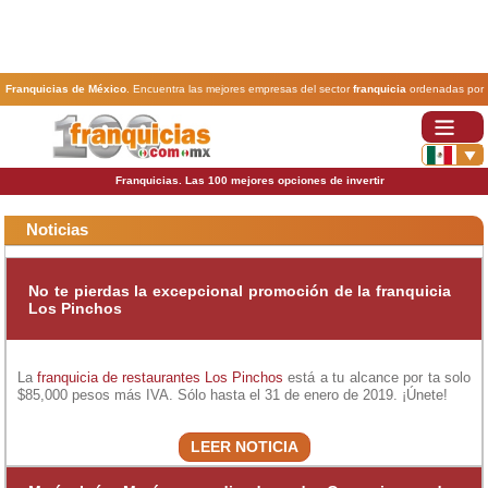
Franquicias de México
. Encuentra las mejores empresas del sector
franquicia
ordenadas por
actividad. En www.100franquicias.com.mx encontrarás las
franquicias
más rentables, baratas y
seguras.
Franquicias. Las 100 mejores opciones de invertir
Noticias
No te pierdas la excepcional promoción de la franquicia
Los Pinchos
La
franquicia de restaurantes
Los Pinchos
está a tu alcance por ta solo
$85,000 pesos más IVA. Sólo hasta el 31 de enero de 2019. ¡Únete!
LEER NOTICIA