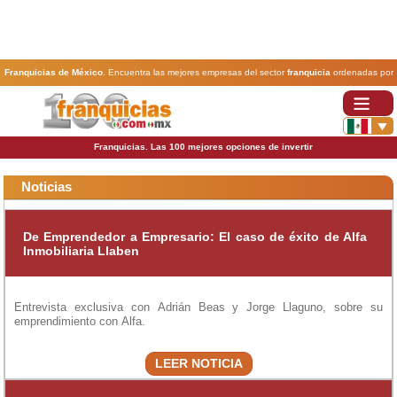
Franquicias de México
. Encuentra las mejores empresas del sector
franquicia
ordenadas por
actividad. En www.100franquicias.com.mx encontrarás las
franquicias
más rentables, baratas y
seguras.
Franquicias. Las 100 mejores opciones de invertir
Noticias
De Emprendedor a Empresario: El caso de éxito de Alfa
Inmobiliaria Llaben
Entrevista exclusiva con Adrián Beas y Jorge Llaguno, sobre su
emprendimiento con Alfa.
LEER NOTICIA