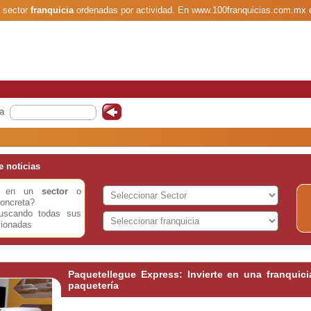
l sector
franquicia
ordenadas por actividad. En www.100franquicias.com.mx 
a
 noticias
do en un
sector
o
oncreta?
buscando todas sus
cionadas
Paquetellegue Express: Invierte en una franquic
paquetería