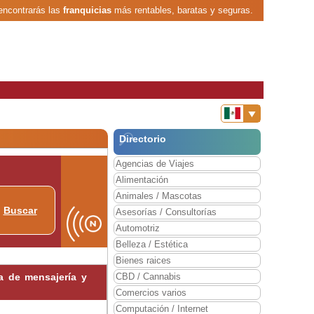
encontrarás las
franquicias
más rentables, baratas y seguras.
Directorio
Agencias de Viajes
Alimentación
Animales / Mascotas
Buscar
Asesorías / Consultorías
Automotriz
Belleza / Estética
Bienes raices
ia de mensajería y
CBD / Cannabis
Comercios varios
Computación / Internet