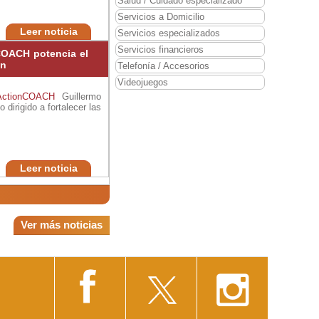
Salud / Cuidado especializado
Servicios a Domicilio
Leer noticia
Servicios especializados
Servicios financieros
COACH potencia el
ón
Telefonía / Accesorios
Videojuegos
ActionCOACH
Guillermo
dirigido a fortalecer las
Leer noticia
Ver más noticias