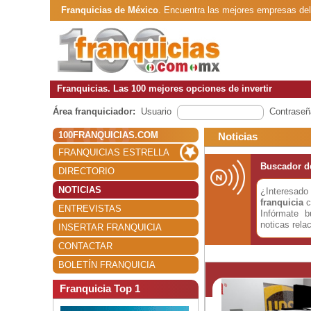
Franquicias de México
. Encuentra las mejores empresas de
Franquicias. Las 100 mejores opciones de invertir
Área franquiciador:
Usuario
Contraseñ
100FRANQUICIAS.COM
Noticias
FRANQUICIAS ESTRELLA
Buscador de
DIRECTORIO
NOTICIAS
¿Interesa
franquicia
c
ENTREVISTAS
Infórmate 
noticas rela
INSERTAR FRANQUICIA
CONTACTAR
BOLETÍN FRANQUICIA
Franquicia Top 1