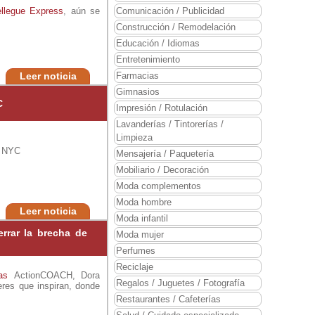
llegue Express
, aún se
Comunicación / Publicidad
Construcción / Remodelación
Educación / Idiomas
Entretenimiento
Leer noticia
Farmacias
Gimnasios
C
Impresión / Rotulación
Lavanderías / Tintorerías /
Limpieza
o NYC
Mensajería / Paquetería
Mobiliario / Decoración
Moda complementos
Moda hombre
Leer noticia
Moda infantil
rar la brecha de
Moda mujer
Perfumes
Reciclaje
as
ActionCOACH, Dora
Regalos / Juguetes / Fotografía
jeres que inspiran, donde
Restaurantes / Cafeterías