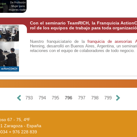
Con el seminario TeamRICH, la Franquicia Action
rol de los equipos de trabajo para toda organizaci
Nuestro franquiciatario de la
franquicia de asesorías
Henning, desarrolló en Buenos Aires, Argentina, un seminario 
relaciones con el equipo de colaboradores de todo negocio.
793
794
795
796
797
798
799
oso 67 - 75, 4ºF
1 Zaragoza - España
 0034 + 976 228 839