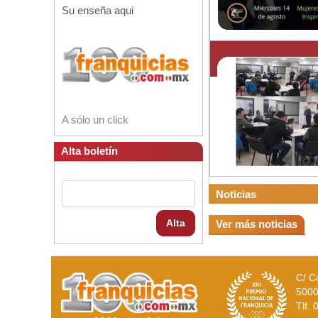
Su enseña aqui
A sólo un click
Alta boletín
Noticias
Alta
Ver más noticias
C/ C
5000
Tlf.