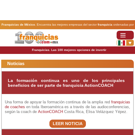
Franquicias de México
. Encuentra las mejores empresas del sector
franquicia
ordenadas por
actividad. En www.100franquicias.com.mx encontrarás las
franquicias
más rentables, baratas y
seguras.
Franquicias. Las 100 mejores opciones de invertir
Noticias
La formación continua es uno de los principales
beneficios de ser parte de franquicia ActionCOACH
Una forma de apoyar la formación continua de la amplia red
franquicias
de coaches
en toda Iberoamérica es a través de las audioconferencias,
según la coach de
ActionCOACH
Costa Rica, Elisa Velázquez Yépez.
LEER NOTICIA