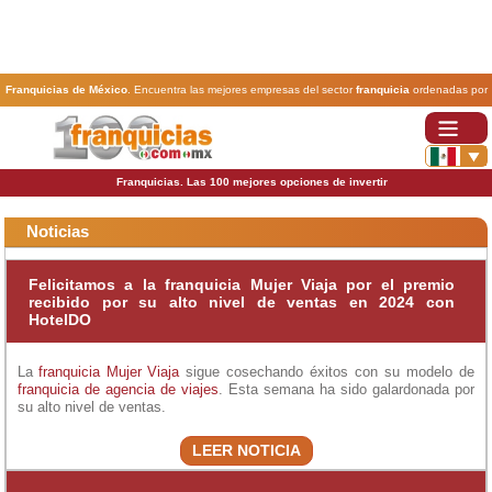
Franquicias de México
. Encuentra las mejores empresas del sector
franquicia
ordenadas por
actividad. En www.100franquicias.com.mx encontrarás las
franquicias
más rentables, baratas y
seguras.
Franquicias. Las 100 mejores opciones de invertir
Noticias
Felicitamos a la franquicia Mujer Viaja por el premio
recibido por su alto nivel de ventas en 2024 con
HotelDO
La
franquicia Mujer Viaja
sigue cosechando éxitos con su modelo de
franquicia de agencia de viajes
. Esta semana ha sido galardonada por
su alto nivel de ventas.
LEER NOTICIA