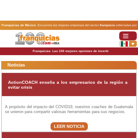
Franquicias de México
. Encuentra las mejores empresas del sector
franquicia
ordenadas por
actividad. En www.100franquicias.com.mx encontrarás las
franquicias
más rentables, baratas y
seguras.
Franquicias. Las 100 mejores opciones de invertir
Noticias
ActionCOACH enseña a los empresarios de la región a
evitar crisis
A propósito del impacto del COVID19, nuestros coaches de Guatemala
se unieron para compartir valiosas herramientas para sus negocios.
LEER NOTICIA