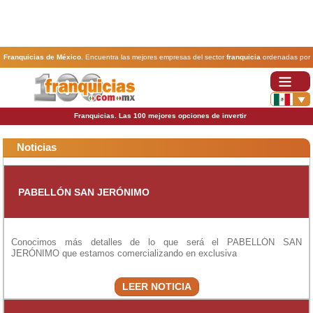
Franquicias de México
. Encuentra las mejores empresas del sector
franquicia
ordenadas por
actividad. En www.100franquicias.com.mx encontrarás las
franquicias
más rentables, baratas y
seguras.
Franquicias. Las 100 mejores opciones de invertir
Noticias
PABELLÓN SAN JERÓNIMO
Conocimos más detalles de lo que será el PABELLÓN SAN
JERÓNIMO que estamos comercializando en exclusiva
LEER NOTICIA