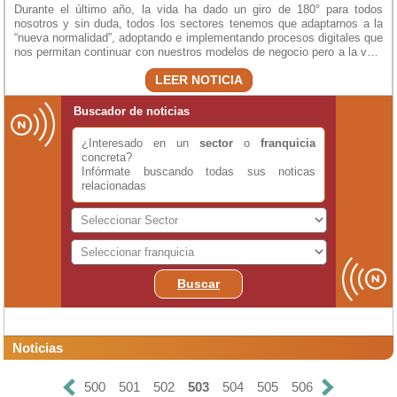
Durante el último año, la vida ha dado un giro de 180° para todos
nosotros y sin duda, todos los sectores tenemos que adaptarnos a la
“nueva normalidad”, adoptando e implementando procesos digitales que
nos permitan continuar con nuestros modelos de negocio pero a la vez,
nos brinden seguridad tanto en aspectos legales como sanitarios. Por
LEER NOTICIA
esa razón, es que ha tomado fuerza la Firma Electrónica en varios
sectores, incluido el sector del arrendamiento inmobiliario.
Comencemos a entender un poco más sobre la firma electrónica y por
Buscador de noticias
qué es segura y confiable.
¿Interesado en un
sector
o
franquicia
concreta?
Infórmate buscando todas sus noticas
relacionadas
Buscar
Noticias
500
501
502
503
504
505
506