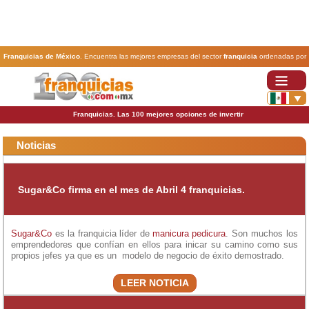
Franquicias de México
. Encuentra las mejores empresas del sector
franquicia
ordenadas por
actividad. En www.100franquicias.com.mx encontrarás las
franquicias
más rentables, baratas y
seguras.
Franquicias. Las 100 mejores opciones de invertir
Noticias
Sugar&Co firma en el mes de Abril 4 franquicias.
Sugar&Co
es la franquicia líder de
manicura pedicura
. Son muchos los
emprendedores que confían en ellos para inicar su camino como sus
propios jefes ya que es un modelo de negocio de éxito demostrado.
LEER NOTICIA