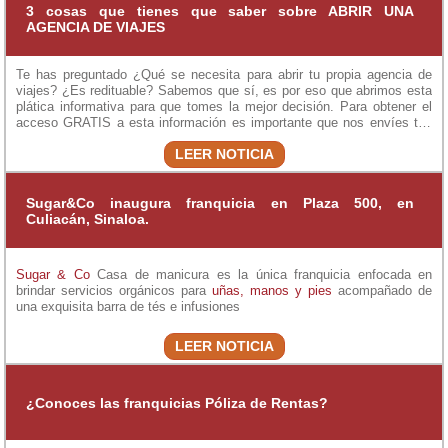
inversión mínima y sin cobro de regalías.
3 cosas que tienes que saber sobre ABRIR UNA
AGENCIA DE VIAJES
Te has preguntado ¿Qué se necesita para abrir tu propia agencia de
viajes? ¿Es redituable? Sabemos que sí, es por eso que abrimos esta
plática informativa para que tomes la mejor decisión. Para obtener el
acceso GRATIS a esta información es importante que nos envíes tus
datos.
LEER NOTICIA
Sugar&Co inaugura franquicia en Plaza 500, en
Culiacán, Sinaloa.
Sugar & Co
Casa de manicura es la única franquicia enfocada en
brindar servicios orgánicos para
uñas, manos y pies
acompañado de
una exquisita barra de tés e infusiones
LEER NOTICIA
¿Conoces las franquicias Póliza de Rentas?