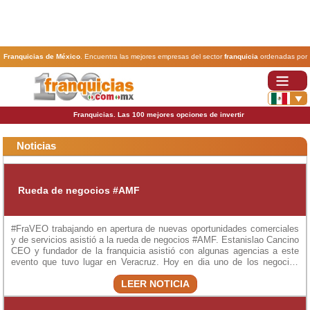
Franquicias de México
. Encuentra las mejores empresas del sector
franquicia
ordenadas por
actividad. En www.100franquicias.com.mx encontrarás las
franquicias
más rentables, baratas y
seguras.
Franquicias. Las 100 mejores opciones de invertir
Noticias
Rueda de negocios #AMF
#FraVEO trabajando en apertura de nuevas oportunidades comerciales
y de servicios asistió a la rueda de negocios #AMF. Estanislao Cancino
CEO y fundador de la franquicia asistió con algunas agencias a este
evento que tuvo lugar en Veracruz. Hoy en dia uno de los negocios
más rentables en el sector turístico es el de las agencias de viajes y
LEER NOTICIA
con FraVEO puedes aprender y emprender, con capacitación en línea y
con más de 40 operadoras de servicios turísticos somos la mejor
franquicia de agencias de viajes en México. Inicia hoy con una