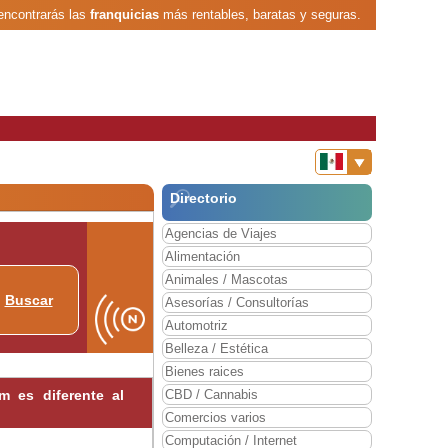
encontrarás las
franquicias
más rentables, baratas y seguras.
Directorio
Agencias de Viajes
Alimentación
Animales / Mascotas
Buscar
Asesorías / Consultorías
Automotriz
Belleza / Estética
Bienes raices
 es diferente al
CBD / Cannabis
Comercios varios
Computación / Internet