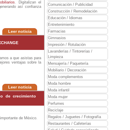
biliarios
. Digitalizan el
Comunicación / Publicidad
 generando así confianza
Construcción / Remodelación
Educación / Idiomas
Entretenimiento
Leer noticia
Farmacias
Gimnasios
 XCHANGE
Impresión / Rotulación
Lavanderías / Tintorerías /
Limpieza
tamos a que asistas para
jores ventajas sobre la
Mensajería / Paquetería
Mobiliario / Decoración
Moda complementos
Moda hombre
Leer noticia
Moda infantil
o de crecimiento
Moda mujer
Perfumes
Reciclaje
Regalos / Juguetes / Fotografía
mportante de México.
Restaurantes / Cafeterías