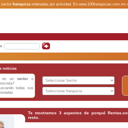
l sector
franquicia
ordenadas por actividad. En www.100franquicias.com.mx 
a
 noticias
do en un
sector
o
oncreta?
buscando todas sus
cionadas
Te mostramos 3 aspectos de porqué Rentas.com
resto.