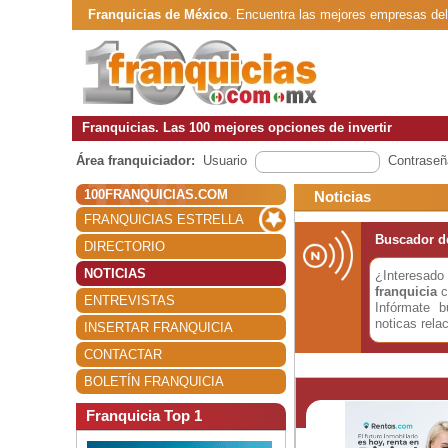
Franquicias de México
. Encuentra las mejores empresas de
Franquicias. Las 100 mejores opciones de invertir
Área franquiciador:
Usuario
Contraseñ
100FRANQUICIAS.COM
Noticias
FRANQUICIAS ESTRELLA
Buscador de
DIRECTORIO
NOTICIAS
¿Interesa
franquicia
c
ENTREVISTAS
Infórmate 
noticas rela
INSERTAR FRANQUICIA
CONTACTAR
BOLETÍN FRANQUICIA
Franquicia Top 1