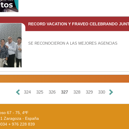
RECORD VACATION Y FRAVEO CELEBRANDO JUN
SE RECONOCIERON A LAS MEJORES AGENCIAS
324
325
326
327
328
329
330
oso 67 - 75, 4ºF
1 Zaragoza - España
 0034 + 976 228 839