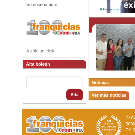
Su enseña aqui
A sólo un click
Alta boletín
Noticias
Alta
Ver más noticias
C/ C
5000
Tlf.