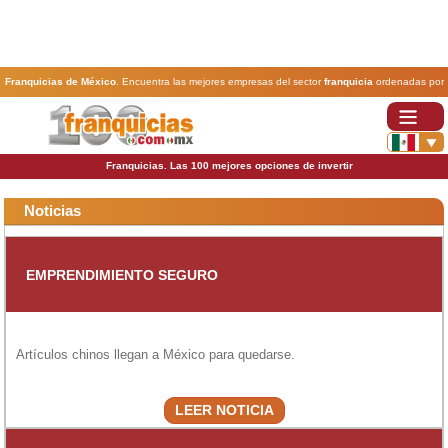
Franquicias de México
. Encuentra las mejores empresas del sector
franquicia
ordenadas por
actividad. En www.100franquicias.com.mx encontrarás las
franquicias
más rentables, baratas y
seguras.
Franquicias. Las 100 mejores opciones de invertir
Noticias
EMPRENDIMIENTO SEGURO
Artículos chinos llegan a México para quedarse.
LEER NOTICIA