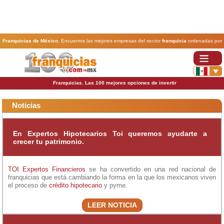
Franquicias de México
. Encuentra las mejores empresas del sector
franquicia
ordenadas por
actividad. En www.100franquicias.com.mx encontrarás las
franquicias
más rentables, baratas y
seguras.
Franquicias. Las 100 mejores opciones de invertir
Noticias
En Expertos Hipotecarios Toi queremos ayudarte a
crecer tu patrimonio.
TOI Expertos Financieros
se ha convertido en una red nacional de
franquicias que está cambiando la forma en la que los mexicanos viven
el proceso de
crédito hipotecario
y pyme.
LEER NOTICIA