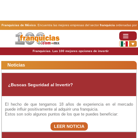
Franquicias de México
. Encuentra las mejores empresas del sector
franquicia
ordenadas por
actividad. En www.100franquicias.com.mx encontrarás las
franquicias
más rentables, baratas y
seguras.
Franquicias. Las 100 mejores opciones de invertir
Noticias
¿Buscas Seguridad al Invertir?
El hecho de que tengamos 18 años de experiencia en el mercado
puede influir positivamente al adquirir una franquicia.
Estos son solo algunos puntos de los que te puedes beneficiar:
LEER NOTICIA