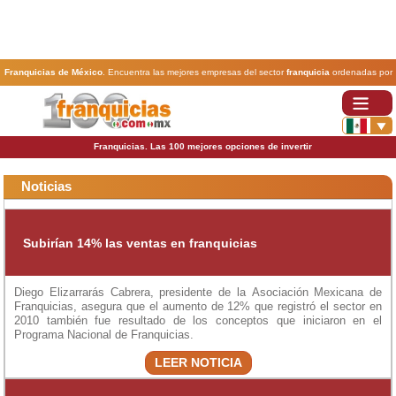
Franquicias de México
. Encuentra las mejores empresas del sector
franquicia
ordenadas por
actividad. En www.100franquicias.com.mx encontrarás las
franquicias
más rentables, baratas y
seguras.
Franquicias. Las 100 mejores opciones de invertir
Noticias
Subirían 14% las ventas en franquicias
Diego Elizarrarás Cabrera, presidente de la Asociación Mexicana de
Franquicias, asegura que el aumento de 12% que registró el sector en
2010 también fue resultado de los conceptos que iniciaron en el
Programa Nacional de Franquicias.
LEER NOTICIA