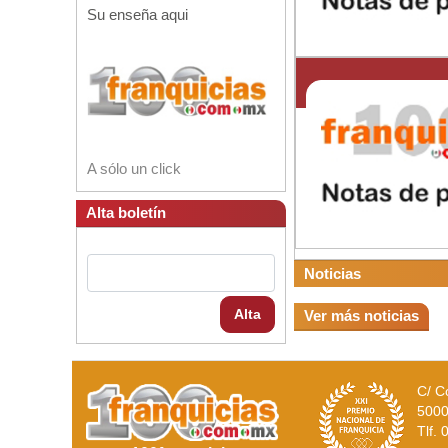
Su enseña aqui
A sólo un click
Alta boletín
Noticias
Alta
Ver más noticias
C/ C
5000
Tlf.