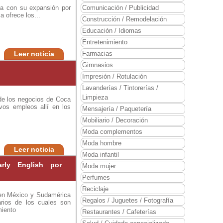
nua con su expansión por
Comunicación / Publicidad
 ofrece los...
Construcción / Remodelación
Educación / Idiomas
Entretenimiento
Leer noticia
Farmacias
Gimnasios
Impresión / Rotulación
Lavanderías / Tintorerías /
Limpieza
de los negocios de Coca
vos empleos allí en los
Mensajería / Paquetería
Mobiliario / Decoración
Moda complementos
Moda hombre
Leer noticia
Moda infantil
rly English por
Moda mujer
Perfumes
Reciclaje
o en México y Sudamérica
Regalos / Juguetes / Fotografía
arios de los cuales son
miento
Restaurantes / Cafeterías