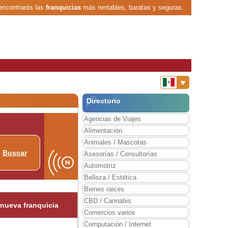
encontrarás las
franquicias
más rentables, baratas y seguras.
Directorio
Agencias de Viajes
Alimentación
Animales / Mascotas
Buscar
Asesorías / Consultorías
Automotriz
Belleza / Estética
Bienes raices
CBD / Cannabis
 nueva franquicia
Comercios varios
Computación / Internet