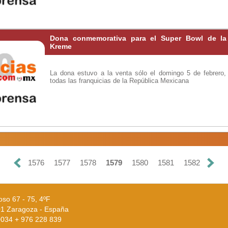
Dona conmemorativa para el Super Bowl de la f
Kreme
La dona estuvo a la venta sólo el domingo 5 de febrero,
todas las franquicias de la República Mexicana
1576
1577
1578
1579
1580
1581
1582
oso 67 - 75, 4ºF
1 Zaragoza - España
 0034 + 976 228 839