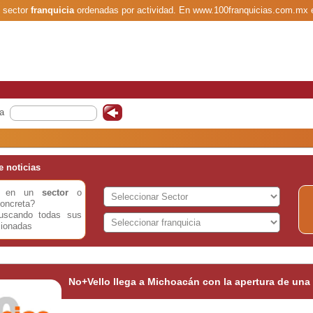
l sector
franquicia
ordenadas por actividad. En www.100franquicias.com.mx 
a
 noticias
do en un
sector
o
oncreta?
buscando todas sus
cionadas
No+Vello llega a Michoacán con la apertura de una