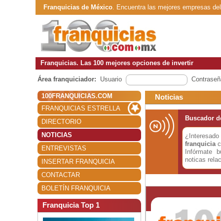
Franquicias de México
. Encuentra las mejores empresas de
Franquicias. Las 100 mejores opciones de invertir
Área franquiciador:
Usuario
Contraseñ
100FRANQUICIAS.COM
Noticias
FRANQUICIAS ESTRELLA
Buscador de
DIRECTORIO
NOTICIAS
¿Interesa
franquicia
c
ENTREVISTAS
Infórmate 
noticas rela
INSERTAR FRANQUICIA
CONTACTAR
BOLETÍN FRANQUICIA
Franquicia Top 1