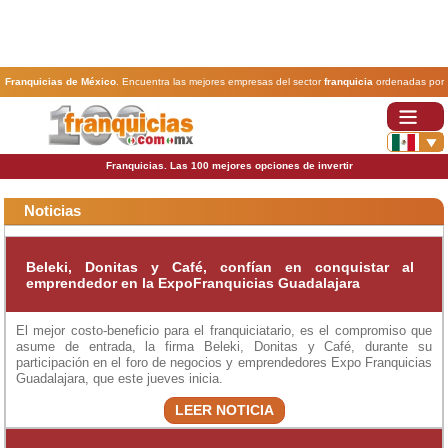
Franquicias de México
. Encuentra las mejores empresas del sector
franquicia
ordenadas por
actividad. En www.100franquicias.com.mx encontrarás las
franquicias
más rentables, baratas y
seguras.
Franquicias. Las 100 mejores opciones de invertir
Noticias
Beleki, Donitas y Café, confían en conquistar al
emprendedor en la ExpoFranquicias Guadalajara
El mejor costo-beneficio para el franquiciatario, es el compromiso que
asume de entrada, la firma Beleki, Donitas y Café, durante su
participación en el foro de negocios y emprendedores Expo Franquicias
Guadalajara, que este jueves inicia.
LEER NOTICIA