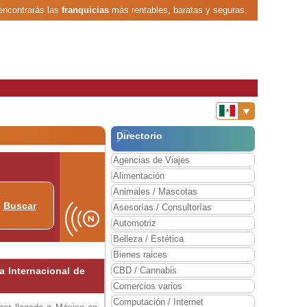
encontrarás las
franquicias
más rentables, baratas y seguras.
Directorio
Agencias de Viajes
Alimentación
Animales / Mascotas
Buscar
Asesorías / Consultorías
Automotriz
Belleza / Estética
Bienes raices
a Internacional de
CBD / Cannabis
Comercios varios
Computación / Internet