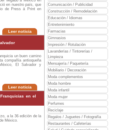
ber llegado a México en
ció en nuestro país, que
Comunicación / Publicidad
io de Press á Print en
Construcción / Remodelación
Educación / Idiomas
Entretenimiento
Leer noticia
Farmacias
Gimnasios
alvador
Impresión / Rotulación
Lavanderías / Tintorerías /
anquicia un buen camino
Limpieza
sta compañía antioqueña
Mensajería / Paquetería
 México, El Salvador y
Mobiliario / Decoración
Moda complementos
Moda hombre
Leer noticia
Moda infantil
 Franquicias en el
Moda mujer
Perfumes
Reciclaje
o, a la 36 edición de la
Regalos / Juguetes / Fotografía
 de México.
Restaurantes / Cafeterías