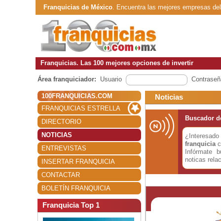
Franquicias de México
. Encuentra las mejores empresas de
Franquicias. Las 100 mejores opciones de invertir
Área franquiciador:
Usuario
Contraseñ
100FRANQUICIAS.COM
Noticias
FRANQUICIAS ESTRELLA
Buscador de
DIRECTORIO
NOTICIAS
¿Interesa
franquicia
c
ENTREVISTAS
Infórmate 
noticas rela
INSERTAR FRANQUICIA
CONTACTAR
BOLETÍN FRANQUICIA
Franquicia Top 1