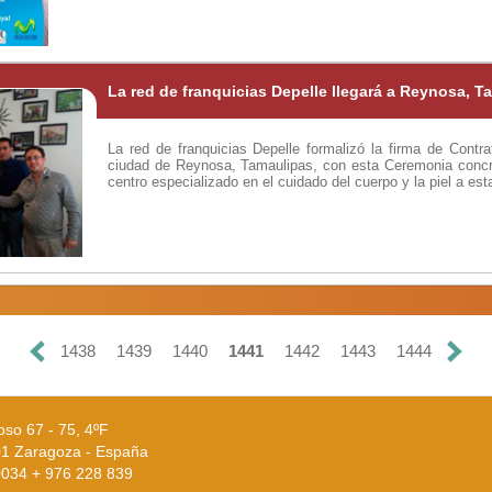
La red de franquicias Depelle llegará a Reynosa, T
La red de franquicias Depelle formalizó la firma de Contra
ciudad de Reynosa, Tamaulipas, con esta Ceremonia concr
centro especializado en el cuidado del cuerpo y la piel a est
1438
1439
1440
1441
1442
1443
1444
oso 67 - 75, 4ºF
1 Zaragoza - España
 0034 + 976 228 839