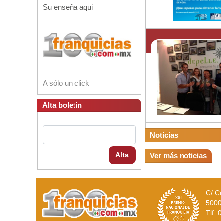
Su enseña aqui
A sólo un click
Alta boletín
Noticias
Alta
Ver más noticias
C/ C
5000
Tlf.