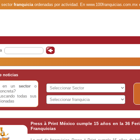
l sector
franquicia
ordenadas por actividad. En www.100franquicias.com.mx 
a
 noticias
do en un
sector
o
oncreta?
buscando todas sus
cionadas
Press à Print México cumple 15 años en la 36 Feri
Franquicias