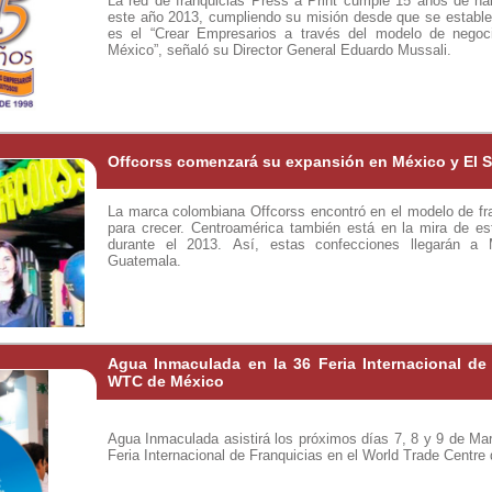
La red de franquicias Press á Print cumple 15 años de ha
este año 2013, cumpliendo su misión desde que se estable
es el “Crear Empresarios a través del modelo de negoc
México”, señaló su Director General Eduardo Mussali.
Offcorss comenzará su expansión en México y El S
La marca colombiana Offcorss encontró en el modelo de fr
para crecer. Centroamérica también está en la mira de e
durante el 2013. Así, estas confecciones llegarán a
Guatemala.
Agua Inmaculada en la 36 Feria Internacional de
WTC de México
Agua Inmaculada asistirá los próximos días 7, 8 y 9 de Marz
Feria Internacional de Franquicias en el World Trade Centre