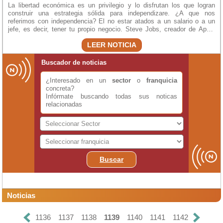
La libertad económica es un privilegio y lo disfrutan los que logran
construir una estrategia sólida para independizare. ¿A que nos
referimos con independencia? El no estar atados a un salario o a un
jefe, es decir, tener tu propio negocio. Steve Jobs, creador de Apple
dijo, “Si tu no trabajas por tus sueños, alguien te contratará para que
LEER NOTICIA
trabajes por los suyos”. En realidad es un concepto muy simple, o
luchas por lo que quieres o te unes a los objetivos de otra persona. Ni
uno ni otro esta mal, pero debes de analizar qué es lo que te hace
Buscador de noticias
sentir completo. Cada camino tiene su grado de complejidad pero todo
el trabajo y las ganas que le dediques se verán reflejados en tu éxito.
¿Interesado en un
sector
o
franquicia
concreta?
Infórmate buscando todas sus noticas
relacionadas
Buscar
Noticias
1136
1137
1138
1139
1140
1141
1142