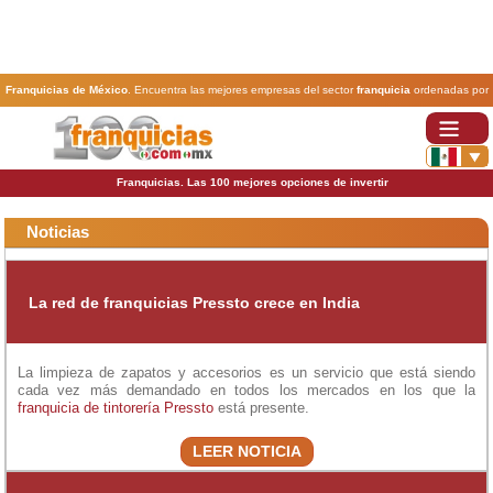
Franquicias de México
. Encuentra las mejores empresas del sector
franquicia
ordenadas por
actividad. En www.100franquicias.com.mx encontrarás las
franquicias
más rentables, baratas y
seguras.
Franquicias. Las 100 mejores opciones de invertir
Noticias
La red de franquicias Pressto crece en India
La limpieza de zapatos y accesorios es un servicio que está siendo
cada vez más demandado en todos los mercados en los que la
franquicia de tintorería
Pressto
está presente.
LEER NOTICIA