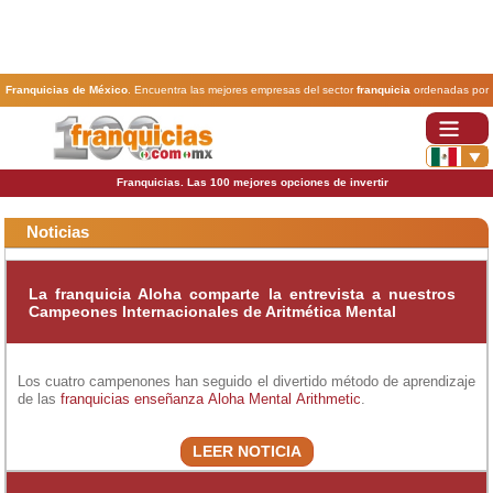
Franquicias de México
. Encuentra las mejores empresas del sector
franquicia
ordenadas por
actividad. En www.100franquicias.com.mx encontrarás las
franquicias
más rentables, baratas y
seguras.
Franquicias. Las 100 mejores opciones de invertir
Noticias
La franquicia Aloha comparte la entrevista a nuestros
Campeones Internacionales de Aritmética Mental
Los cuatro campenones han seguido el divertido método de aprendizaje
de las
franquicias enseñanza
Aloha Mental Arithmetic
.
LEER NOTICIA