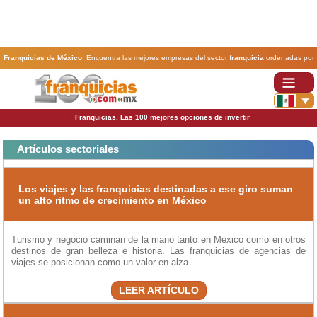
Franquicias de México
. Encuentra las mejores empresas del sector
franquicia
ordenadas por
actividad. En www.100franquicias.com.mx encontrarás las
franquicias
más rentables, baratas y
seguras.
Franquicias. Las 100 mejores opciones de invertir
Artículos sectoriales
Los viajes y las franquicias destinadas a ese giro suman
un alto ritmo de crecimiento en México
Turismo y negocio caminan de la mano tanto en México como en otros
destinos de gran belleza e historia. Las franquicias de agencias de
viajes se posicionan como un valor en alza.
LEER ARTÍCULO