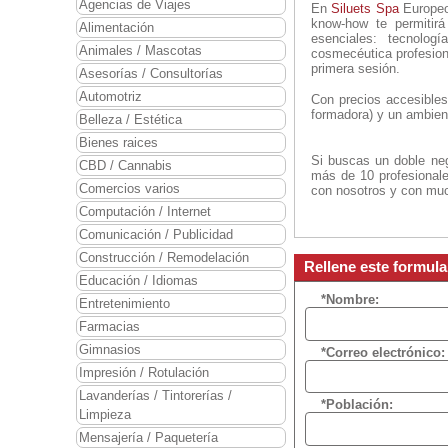
Agencias de Viajes
En
Siluets Spa
Europeo
know-how te permitirá
Alimentación
esenciales: tecnolog
Animales / Mascotas
cosmecéutica profesiona
primera sesión.
Asesorías / Consultorías
Automotriz
Con precios accesibles
formadora) y un ambien
Belleza / Estética
Bienes raices
Si buscas un doble neg
CBD / Cannabis
más de 10 profesionale
Comercios varios
con nosotros y con mu
Computación / Internet
Comunicación / Publicidad
Construcción / Remodelación
Rellene este formula
Educación / Idiomas
*Nombre:
Entretenimiento
Farmacias
Gimnasios
*Correo electrónico:
Impresión / Rotulación
Lavanderías / Tintorerías /
*Población:
Limpieza
Mensajería / Paquetería