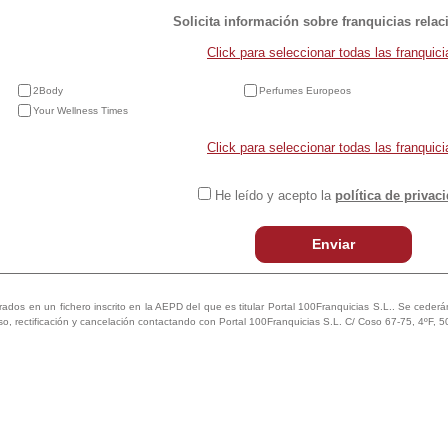
Solicita información sobre franquicias rela
Click para seleccionar todas las franquici
2Body
Perfumes Europeos
Your Wellness Times
Click para seleccionar todas las franquici
He leído y acepto la
política de privac
Enviar
trados en un fichero inscrito en la AEPD del que es titular Portal 100Franquicias S.L.. Se cederán 
so, rectificación y cancelación contactando con Portal 100Franquicias S.L. C/ Coso 67-75, 4ºF, 