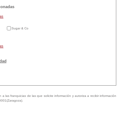
cionadas
as
Sugar & Co
as
idad
a las franquicias de las que solicite información y autoriza a recibir información
50001(Zaragoza).