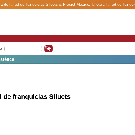
a de la red de franquicias Siluets & Prodiet México. Únete a la red de franqui
a
Estética
d de franquicias Siluets