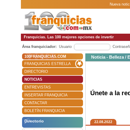
Nueva notici
Franquicias. Las 100 mejores opciones de invertir
Área franquiciador:
Usuario
Contraseñ
100FRANQUICIAS.COM
Noticia - Belleza / 
FRANQUICIAS ESTRELLA
DIRECTORIO
NOTICIAS
ENTREVISTAS
Únete a la re
INSERTAR FRANQUICIA
CONTACTAR
BOLETÍN FRANQUICIA
Directorio
22.08.2022