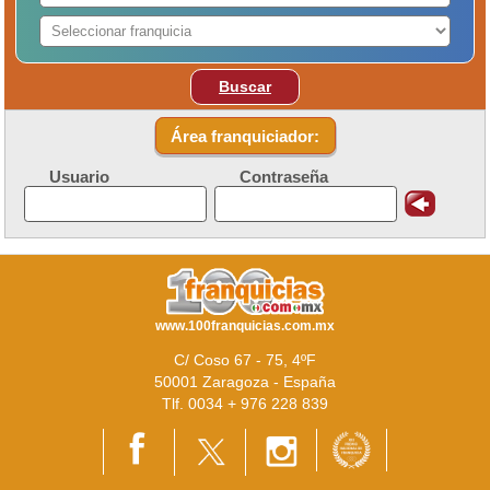
Buscar
Área franquiciador:
Usuario
Contraseña
www.100franquicias.com.mx
C/ Coso 67 - 75, 4ºF
50001 Zaragoza - España
Tlf. 0034 + 976 228 839