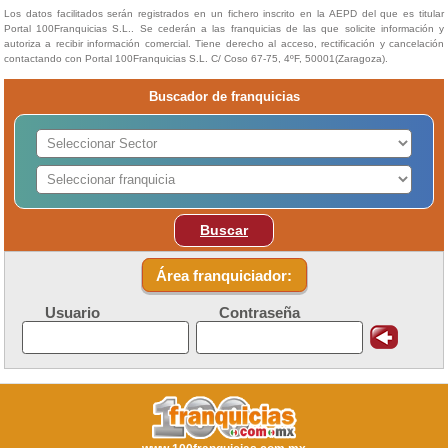
Los datos facilitados serán registrados en un fichero inscrito en la AEPD del que es titular
Portal 100Franquicias S.L.. Se cederán a las franquicias de las que solicite información y
autoriza a recibir información comercial. Tiene derecho al acceso, rectificación y cancelación
contactando con Portal 100Franquicias S.L. C/ Coso 67-75, 4ºF, 50001(Zaragoza).
Buscador de franquicias
Buscar
Área franquiciador:
Usuario
Contraseña