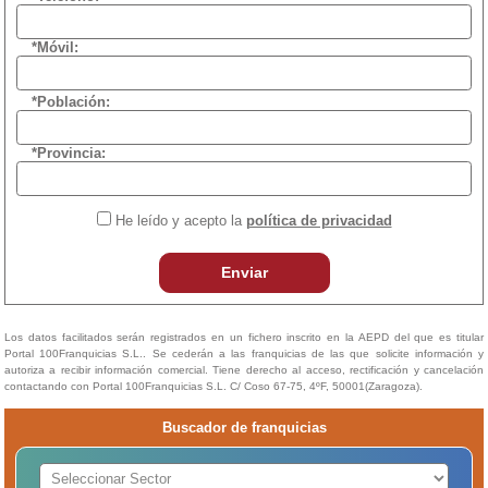
*Móvil:
*Población:
*Provincia:
He leído y acepto la
política de privacidad
Enviar
Los datos facilitados serán registrados en un fichero inscrito en la AEPD del que es titular
Portal 100Franquicias S.L.. Se cederán a las franquicias de las que solicite información y
autoriza a recibir información comercial. Tiene derecho al acceso, rectificación y cancelación
contactando con Portal 100Franquicias S.L. C/ Coso 67-75, 4ºF, 50001(Zaragoza).
Buscador de franquicias