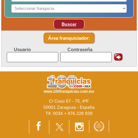
Buscar
Área franquiciador:
Usuario
Contraseña
www.100franquicias.com.mx
C/ Coso 67 - 75, 4ºF
50001 Zaragoza - España
Tlf. 0034 + 976 228 839