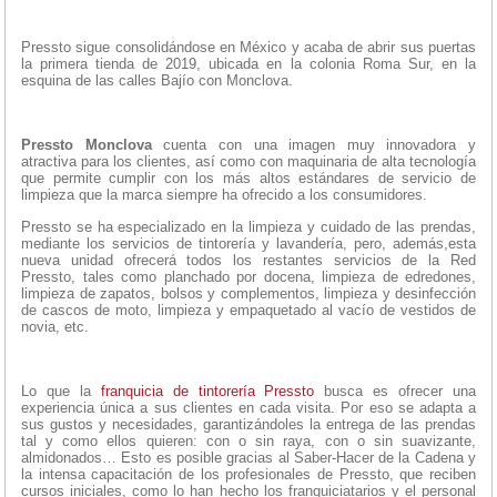
Pressto sigue consolidándose en México y acaba de abrir sus puertas
la primera tienda de 2019, ubicada en la colonia Roma Sur, en la
esquina de las calles Bajío con Monclova.
Pressto Monclova
cuenta con una imagen muy innovadora y
atractiva para los clientes, así como con maquinaria de alta tecnología
que permite cumplir con los más altos estándares de servicio de
limpieza que la marca siempre ha ofrecido a los consumidores.
Pressto se ha especializado en la limpieza y cuidado de las prendas,
mediante los servicios de tintorería y lavandería, pero, además,esta
nueva unidad ofrecerá todos los restantes servicios de la Red
Pressto, tales como planchado por docena, limpieza de edredones,
limpieza de zapatos, bolsos y complementos, limpieza y desinfección
de cascos de moto, limpieza y empaquetado al vacío de vestidos de
novia, etc.
Lo que la
franquicia de tintorería
Pressto
busca es ofrecer una
experiencia única a sus clientes en cada visita. Por eso se adapta a
sus gustos y necesidades, garantizándoles la entrega de las prendas
tal y como ellos quieren: con o sin raya, con o sin suavizante,
almidonados… Esto es posible gracias al Saber-Hacer de la Cadena y
la intensa capacitación de los profesionales de Pressto, que reciben
cursos iniciales, como lo han hecho los franquiciatarios y el personal