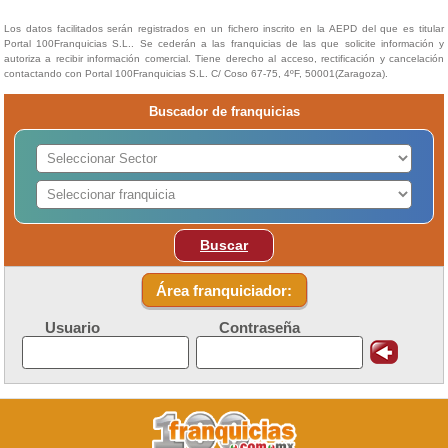
Los datos facilitados serán registrados en un fichero inscrito en la AEPD del que es titular
Portal 100Franquicias S.L.. Se cederán a las franquicias de las que solicite información y
autoriza a recibir información comercial. Tiene derecho al acceso, rectificación y cancelación
contactando con Portal 100Franquicias S.L. C/ Coso 67-75, 4ºF, 50001(Zaragoza).
Buscador de franquicias
Buscar
Área franquiciador:
Usuario
Contraseña