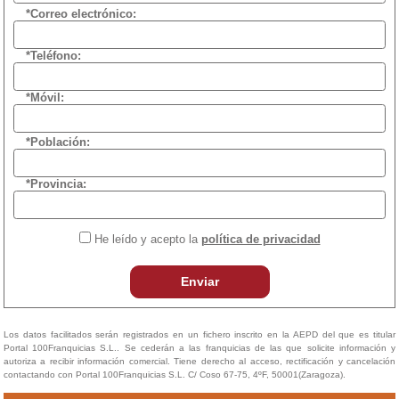
*Correo electrónico:
*Teléfono:
*Móvil:
*Población:
*Provincia:
He leído y acepto la
política de privacidad
Enviar
Los datos facilitados serán registrados en un fichero inscrito en la AEPD del que es titular
Portal 100Franquicias S.L.. Se cederán a las franquicias de las que solicite información y
autoriza a recibir información comercial. Tiene derecho al acceso, rectificación y cancelación
contactando con Portal 100Franquicias S.L. C/ Coso 67-75, 4ºF, 50001(Zaragoza).