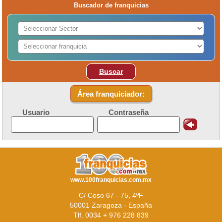
Buscador de franquicias
Buscar
Área franquiciador:
Usuario
Contraseña
www.100franquicias.com.mx
C/ Coso 67 - 75, 4ºF
50001 Zaragoza - España
Tlf. 0034 + 976 228 839