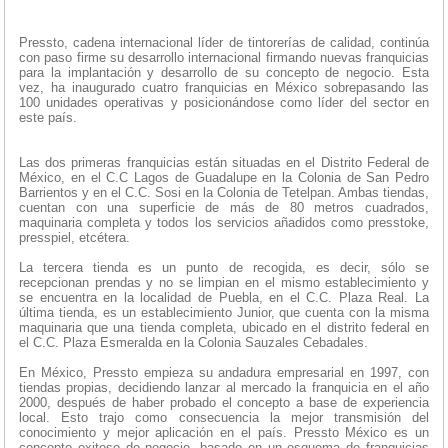
Pressto, cadena internacional líder de tintorerías de calidad, continúa
con paso firme su desarrollo internacional firmando nuevas franquicias
para la implantación y desarrollo de su concepto de negocio. Esta
vez, ha inaugurado cuatro franquicias en México sobrepasando las
100 unidades operativas y posicionándose como líder del sector en
este país.
Las dos primeras franquicias están situadas en el Distrito Federal de
México, en el C.C Lagos de Guadalupe en la Colonia de San Pedro
Barrientos y en el C.C. Sosi en la Colonia de Tetelpan. Ambas tiendas,
cuentan con una superficie de más de 80 metros cuadrados,
maquinaria completa y todos los servicios añadidos como presstoke,
presspiel, etcétera.
La tercera tienda es un punto de recogida, es decir, sólo se
recepcionan prendas y no se limpian en el mismo establecimiento y
se encuentra en la localidad de Puebla, en el C.C. Plaza Real. La
última tienda, es un establecimiento Junior, que cuenta con la misma
maquinaria que una tienda completa, ubicado en el distrito federal en
el C.C. Plaza Esmeralda en la Colonia Sauzales Cebadales.
En México, Pressto empieza su andadura empresarial en 1997, con
tiendas propias, decidiendo lanzar al mercado la franquicia en el año
2000, después de haber probado el concepto a base de experiencia
local. Esto trajo como consecuencia la mejor transmisión del
conocimiento y mejor aplicación en el país. Pressto México es un
concepto exitoso de negocio, basado en un esquema de franquicias