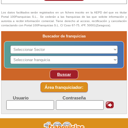
Los datos facilitados serán registrados en un fichero inscrito en la AEPD del que es titular
Portal 100Franquicias S.L.. Se cederán a las franquicias de las que solicite información y
autoriza a recibir información comercial. Tiene derecho al acceso, rectificación y cancelación
contactando con Portal 100Franquicias S.L. C/ Coso 67-75, 4ºF, 50001(Zaragoza).
Buscador de franquicias
Buscar
Área franquiciador:
Usuario
Contraseña