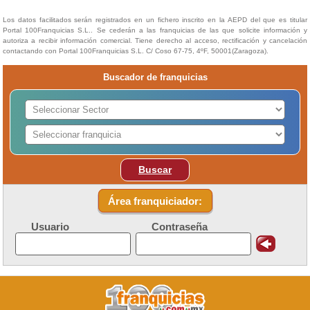
Los datos facilitados serán registrados en un fichero inscrito en la AEPD del que es titular
Portal 100Franquicias S.L.. Se cederán a las franquicias de las que solicite información y
autoriza a recibir información comercial. Tiene derecho al acceso, rectificación y cancelación
contactando con Portal 100Franquicias S.L. C/ Coso 67-75, 4ºF, 50001(Zaragoza).
Buscador de franquicias
Buscar
Área franquiciador:
Usuario
Contraseña