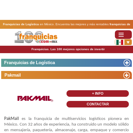
Franquicias de Logística
en México. Encuentra las mejores y más rentables
franquicias de
Logística
. Abre tu negocio a través de una franquicia barata, rentable y segura.
Franquicias. Las 100 mejores opciones de invertir
Franquicias de Logística
Pakmail
+ INFO
CONTACTAR
PakMail
es la franquicia de multiservicios logísticos pionera en
México. Con 32 años de experiencia, ha construido un modelo sólido
en mensajería, paquetería, almacenaje, carga, empaque y comercio