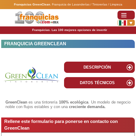
Franquicias GreenClean
.
Franquicia de Lavanderías / Tintorerías / Limpieza
Franquicias. Las 100 mejores opciones de invertir
FRANQUICIA GREENCLEAN
DESCRIPCIÓN
DATOS TÉCNICOS
GreenClean
es una tintorería
100% ecológica
. Un modelo de negocio
noble con flujos estables y con una
creciente demanda.
Rellene este formulario para ponerse en contacto con
GreenClean