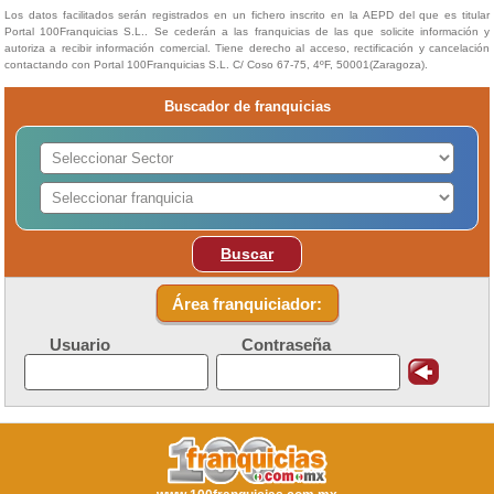
Los datos facilitados serán registrados en un fichero inscrito en la AEPD del que es titular
Portal 100Franquicias S.L.. Se cederán a las franquicias de las que solicite información y
autoriza a recibir información comercial. Tiene derecho al acceso, rectificación y cancelación
contactando con Portal 100Franquicias S.L. C/ Coso 67-75, 4ºF, 50001(Zaragoza).
Buscador de franquicias
Buscar
Área franquiciador:
Usuario
Contraseña