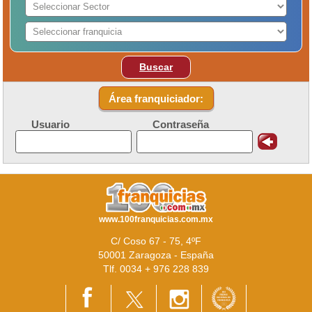
Buscar
Área franquiciador:
Usuario
Contraseña
www.100franquicias.com.mx
C/ Coso 67 - 75, 4ºF
50001 Zaragoza - España
Tlf. 0034 + 976 228 839