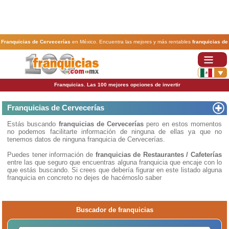
Franquicias de Cervecerías
en México. Encuentra las mejores y más rentables
franquicias de
Cervecerías
. Abre tu negocio a través de una franquicia barata, rentable y segura.
Franquicias. Las 100 mejores opciones de invertir
Franquicias de Cervecerías
Estás buscando
franquicias de Cervecerías
pero en estos momentos
no podemos facilitarte información de ninguna de ellas ya que no
tenemos datos de ninguna franquicia de Cervecerías.
Puedes tener información de
franquicias de Restaurantes / Cafeterías
entre las que seguro que encuentras alguna franquicia que encaje con lo
que estás buscando. Si crees que debería figurar en este listado alguna
franquicia en concreto no dejes de hacérnoslo saber
Buscador de franquicias