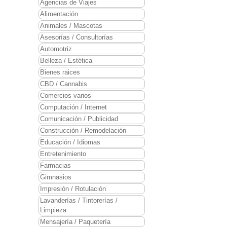
Agencias de Viajes
Alimentación
Animales / Mascotas
Asesorías / Consultorías
Automotriz
Belleza / Estética
Bienes raices
CBD / Cannabis
Comercios varios
Computación / Internet
Comunicación / Publicidad
Construcción / Remodelación
Educación / Idiomas
Entretenimiento
Farmacias
Gimnasios
Impresión / Rotulación
Lavanderías / Tintorerías /
Limpieza
Mensajería / Paquetería