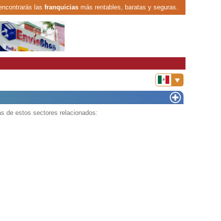
encontrarás las
franquicias
más rentables, baratas y seguras.
s de estos sectores relacionados: