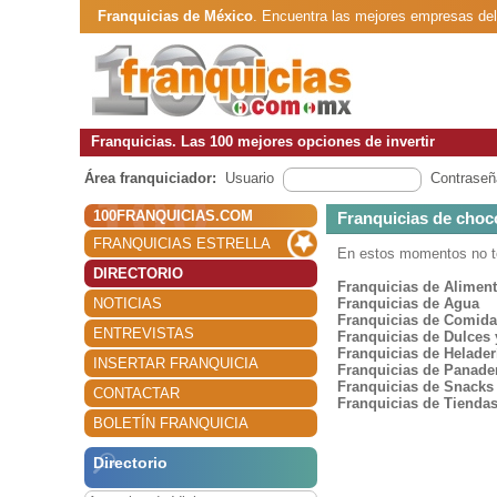
Franquicias de México
. Encuentra las mejores empresas de
Franquicias. Las 100 mejores opciones de invertir
Área franquiciador:
Usuario
Contraseñ
100FRANQUICIAS.COM
Franquicias de choc
FRANQUICIAS ESTRELLA
En estos momentos no te
DIRECTORIO
Franquicias de Alimen
NOTICIAS
Franquicias de Agua
Franquicias de Comida
ENTREVISTAS
Franquicias de Dulces 
Franquicias de Helader
INSERTAR FRANQUICIA
Franquicias de Panade
Franquicias de Snacks
CONTACTAR
Franquicias de Tienda
BOLETÍN FRANQUICIA
Directorio