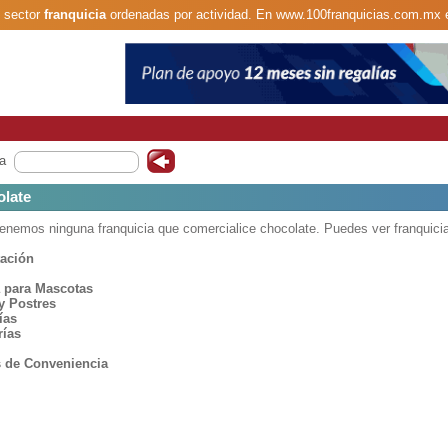
l sector
franquicia
ordenadas por actividad. En www.100franquicias.com.mx 
a
olate
nemos ninguna franquicia que comercialice chocolate. Puedes ver franquicia
tación
 para Mascotas
y Postres
ías
rías
s de Conveniencia