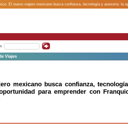
xico. El nuevo viajero mexicano busca confianza, tecnología y asesoría: la 
a
de Viajes
jero mexicano busca confianza, tecnología
 oportunidad para emprender con Franquic
s