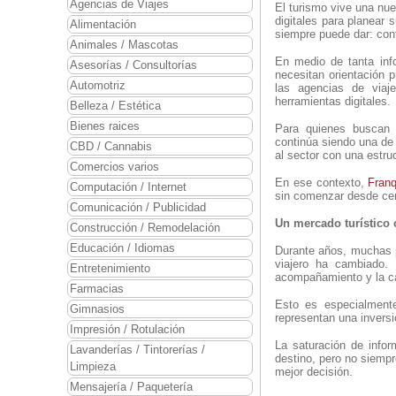
Agencias de Viajes
El turismo vive una nu
digitales para planear
Alimentación
siempre puede dar: con
Animales / Mascotas
En medio de tanta inf
Asesorías / Consultorías
necesitan orientación 
Automotriz
las agencias de viaj
herramientas digitales.
Belleza / Estética
Bienes raices
Para quienes buscan e
continúa siendo una de
CBD / Cannabis
al sector con una estr
Comercios varios
En ese contexto,
Franq
Computación / Internet
sin comenzar desde cero
Comunicación / Publicidad
Un mercado turístico
Construcción / Remodelación
Educación / Idiomas
Durante años, muchas p
viajero ha cambiado. 
Entretenimiento
acompañamiento y la ca
Farmacias
Esto es especialmente
Gimnasios
representan una inversi
Impresión / Rotulación
La saturación de info
Lavanderías / Tintorerías /
destino, pero no siemp
Limpieza
mejor decisión.
Mensajería / Paquetería