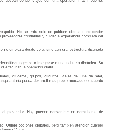
 que desean vender viajes con una operación más moderna,
respaldo. No se trata solo de publicar ofertas o responder
 proveedores confiables y cuidar la experiencia completa del
tario no empieza desde cero, sino con una estructura diseñada
iversificar ingresos o integrarse a una industria dinámica. Su
e facilitan la operación diaria.
ales, cruceros, grupos, circuitos, viajes de luna de miel,
ranquiciatario pueda desarrollar su propio mercado de acuerdo
y el proveedor. Hoy pueden convertirse en consultoras de
dad. Quiere opciones digitales, pero también atención cuando
 Innova Viajes.