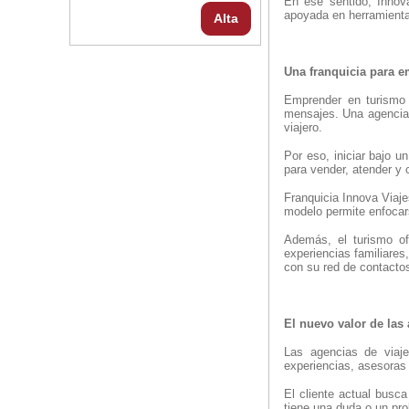
En ese sentido, Innov
apoyada en herramientas 
Alta
Una franquicia para 
Emprender en turismo p
mensajes. Una agencia d
viajero.
Por eso, iniciar bajo u
para vender, atender y c
Franquicia Innova Viaje
modelo permite enfocars
Además, el turismo ofr
experiencias familiares
con su red de contactos
El nuevo valor de las 
Las agencias de viaje
experiencias, asesoras 
El cliente actual busca
tiene una duda o un pr