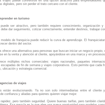
a Viajes puede convertirse en una opción atractiva para emprendedores
digitales, pero sin perder el trato cercano con el cliente.
emprender en turismo
uede ser atractivo, pero también requiere conocimiento, organización y 
ebe dar seguimiento, cotizar correctamente, entender destinos, trabajar con
n modelo de franquicia puede reducir la curva de aprendizaje. El franquicia
recer dentro del sector.
s ofrece una alternativa para personas que buscan iniciar un negocio propio, d
e en la venta y atención al cliente, apoyándose en una marca y en procesos qu
ece múltiples nichos comerciales: viajes nacionales, paquetes internacion
, escapadas de fin de semana y viajes corporativos. Esto permite que cada f
, ubicación y estrategia comercial.
agencias de viajes
s están evolucionando. Ya no son solo intermediarias entre el cliente 
de confianza y aliadas para quienes quieren viajar mejor.
 rapidez, pero también seguridad. Quiere buenas tarifas, pero también clari
oblema. Esa mezcla es la que abre una nueva oportunidad para modelos como