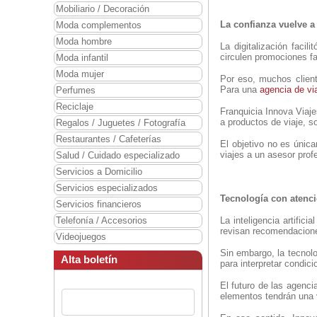
Mobiliario / Decoración
La confianza vuelve a
Moda complementos
Moda hombre
La digitalización faci
circulen promociones fa
Moda infantil
Moda mujer
Por eso, muchos client
Para una
agencia de vi
Perfumes
Reciclaje
Franquicia Innova Viaj
a productos de viaje, s
Regalos / Juguetes / Fotografía
Restaurantes / Cafeterías
El objetivo no es únic
viajes a un asesor prof
Salud / Cuidado especializado
Servicios a Domicilio
Servicios especializados
Tecnología con aten
Servicios financieros
Telefonía / Accesorios
La inteligencia artific
revisan recomendacione
Videojuegos
Sin embargo, la tecnolo
Alta boletín
para interpretar condic
El futuro de las agenc
elementos tendrán una 