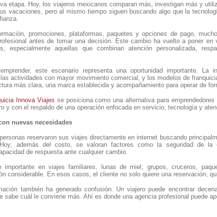
eva etapa. Hoy, los viajeros mexicanos comparan más, investigan más y utili
 sus vacaciones, pero al mismo tiempo siguen buscando algo que la tecnologí
fianza.
ormación, promociones, plataformas, paquetes y opciones de pago, much
profesional antes de tomar una decisión. Este cambio ha vuelto a poner en v
es, especialmente aquellas que combinan atención personalizada, respa
mprender, este escenario representa una oportunidad importante. La indu
 las actividades con mayor movimiento comercial, y los modelos de franquicia
uctura más clara, una marca establecida y acompañamiento para operar de for
uicia Innova Viajes
se posiciona como una alternativa para emprendedores q
 y con el respaldo de una operación enfocada en servicio, tecnología y atenc
 con nuevas necesidades
ersonas reservaron sus viajes directamente en internet buscando principalm
Hoy, además del costo, se valoran factores como la seguridad de la com
pacidad de respuesta ante cualquier cambio.
 importante en viajes familiares, lunas de miel, grupos, cruceros, paque
ón considerable. En esos casos, el cliente no solo quiere una reservación; qui
rmación también ha generado confusión. Un viajero puede encontrar decen
re sabe cuál le conviene más. Ahí es donde una agencia profesional puede ap