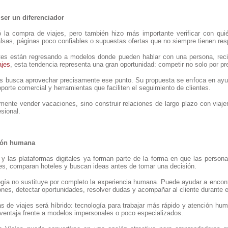
 ser un diferenciador
litó la compra de viajes, pero también hizo más importante verificar con 
lsas, páginas poco confiables o supuestas ofertas que no siempre tienen resp
es están regresando a modelos donde pueden hablar con una persona, recib
ajes
, esta tendencia representa una gran oportunidad: competir no solo por pre
es busca aprovechar precisamente ese punto. Su propuesta se enfoca en ayu
oporte comercial y herramientas que faciliten el seguimiento de clientes.
amente vender vacaciones, sino construir relaciones de largo plazo con viaj
esional.
ción humana
ial y las plataformas digitales ya forman parte de la forma en que las pers
s, comparan hoteles y buscan ideas antes de tomar una decisión.
gía no sustituye por completo la experiencia humana. Puede ayudar a encontr
iones, detectar oportunidades, resolver dudas y acompañar al cliente durante 
ias de viajes será híbrido: tecnología para trabajar más rápido y atención 
ventaja frente a modelos impersonales o poco especializados.