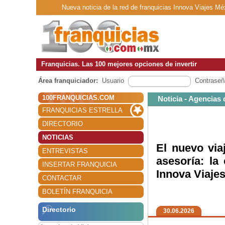
Nueva noticia de la red de franquicias Innova Viajes Mé
Franquicias. Las 100 mejores opciones de invertir
Área franquiciador:
Usuario
Contraseñ
100FRANQUICIAS.COM
Noticia - Agencias 
FRANQUICIAS ESTRELLA
DIRECTORIO
NOTICIAS
El nuevo via
ENTREVISTAS
asesoría: la
INSERTAR FRANQUICIA
Innova Viaje
CONTACTAR
BOLETÍN FRANQUICIA
Directorio
30.06.2026