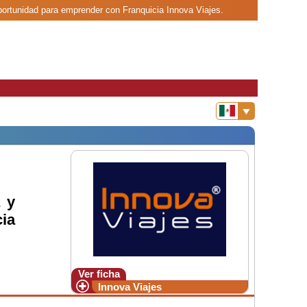
oportunidad para emprender con Franquicia Innova Viajes.
 y
ia
Ver ficha
Innova Viajes