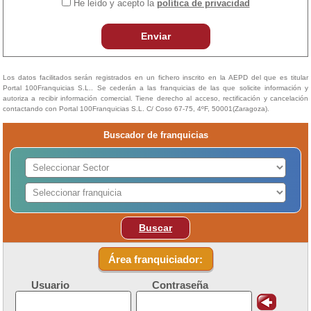
He leído y acepto la
política de privacidad
Enviar
Los datos facilitados serán registrados en un fichero inscrito en la AEPD del que es titular
Portal 100Franquicias S.L.. Se cederán a las franquicias de las que solicite información y
autoriza a recibir información comercial. Tiene derecho al acceso, rectificación y cancelación
contactando con Portal 100Franquicias S.L. C/ Coso 67-75, 4ºF, 50001(Zaragoza).
Buscador de franquicias
Buscar
Área franquiciador:
Usuario
Contraseña