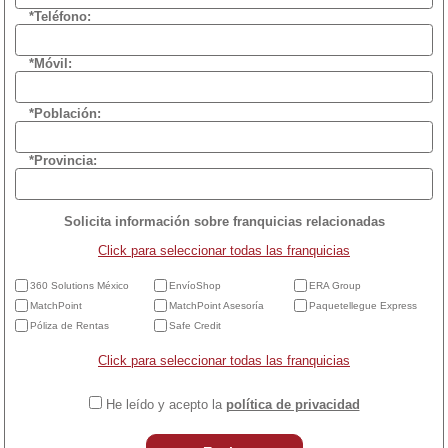
*Teléfono:
*Móvil:
*Población:
*Provincia:
Solicita información sobre franquicias relacionadas
Click para seleccionar todas las franquicias
360 Solutions México
EnvíoShop
ERA Group
MatchPoint
MatchPoint Asesoría
Paquetellegue Express
Póliza de Rentas
Safe Credit
Click para seleccionar todas las franquicias
He leído y acepto la
política de privacidad