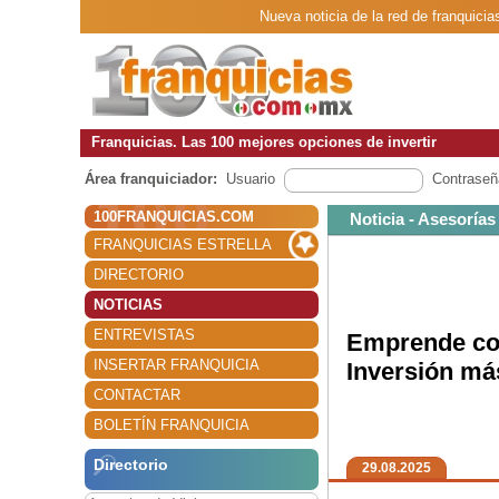
Nueva noticia de la red de franquici
Franquicias. Las 100 mejores opciones de invertir
Área franquiciador:
Usuario
Contraseñ
100FRANQUICIAS.COM
Noticia - Asesorías
FRANQUICIAS ESTRELLA
DIRECTORIO
NOTICIAS
ENTREVISTAS
Emprende con
INSERTAR FRANQUICIA
Inversión má
CONTACTAR
BOLETÍN FRANQUICIA
Directorio
29.08.2025