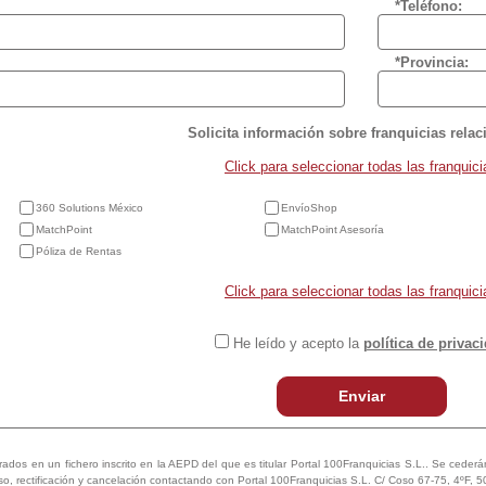
*Teléfono:
*Provincia:
Solicita información sobre franquicias rela
Click para seleccionar todas las franquici
360 Solutions México
EnvíoShop
MatchPoint
MatchPoint Asesoría
Póliza de Rentas
Click para seleccionar todas las franquici
He leído y acepto la
política de privac
Enviar
trados en un fichero inscrito en la AEPD del que es titular Portal 100Franquicias S.L.. Se cederán 
so, rectificación y cancelación contactando con Portal 100Franquicias S.L. C/ Coso 67-75, 4ºF, 