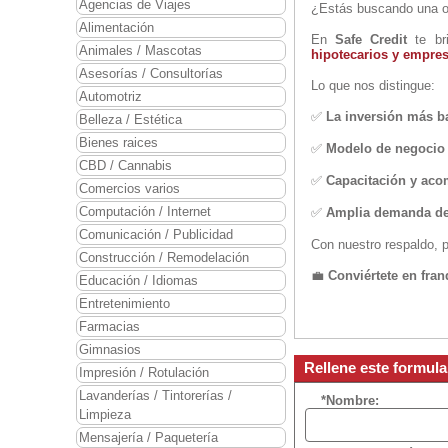
Agencias de Viajes
¿Estás buscando una op
Alimentación
En
Safe Credit
te br
Animales / Mascotas
hipotecarios y empres
Asesorías / Consultorías
Lo que nos distingue:
Automotriz
✅
La inversión más b
Belleza / Estética
Bienes raices
✅
Modelo de negocio 
CBD / Cannabis
✅
Capacitación y ac
Comercios varios
Computación / Internet
✅
Amplia demanda de 
Comunicación / Publicidad
Con nuestro respaldo, p
Construcción / Remodelación
💼
Conviértete en fran
Educación / Idiomas
Entretenimiento
Farmacias
Gimnasios
Rellene este formula
Impresión / Rotulación
Lavanderías / Tintorerías /
*Nombre:
Limpieza
Mensajería / Paquetería