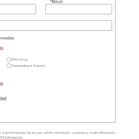
*Móvil:
cionadas
as
ERA Group
Paquetellegue Express
as
idad
a las franquicias de las que solicite información y autoriza a recibir información
50001(Zaragoza).